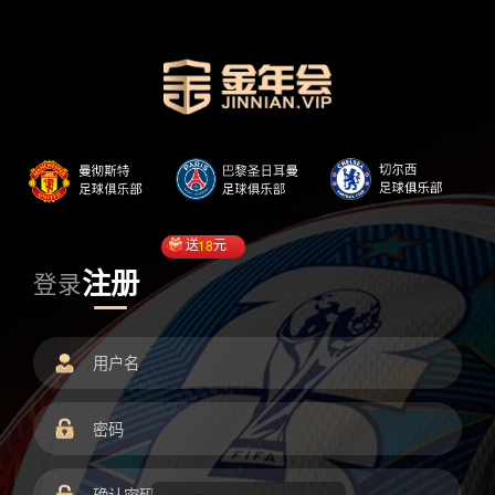
送
18
元
注册
登录